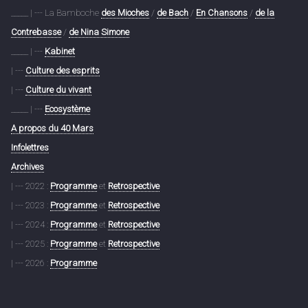
_____ | --- La Bamboche
des Mioches
/
de Bach
/
En Chansons
/
de la
Contrebasse
/
de Nina Simone
_____ | ---
Kabinet
| ---
Culture des esprits
| ---
Culture du vivant
_____ | ---
Ecosystème
A propos du 40 Mars
Infolettres
Archives
| --- 2022 :
Programme
et
Retrospective
| --- 2023 :
Programme
et
Retrospective
| --- 2024 :
Programme
et
Retrospective
| --- 2025 :
Programme
et
Retrospective
| --- 2026 :
Programme