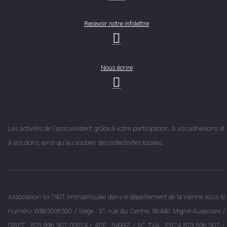
Recevoir notre infolettre
Nous écrire
Les activités de l'asso existent grâce à votre participation, à vos adhésions et
à vos dons, ainsi qu'au soutien des collectivités locales.
Association loi 1901 immatriculée dans le département de la Vienne sous le
numéro W863006500 / Siège : 31 rue du Centre, 86440 Migné-Auxances /
SIRET : 823 896 907 00024 / APE : 9499Z / N° TVA : FR74 823 896 907 /