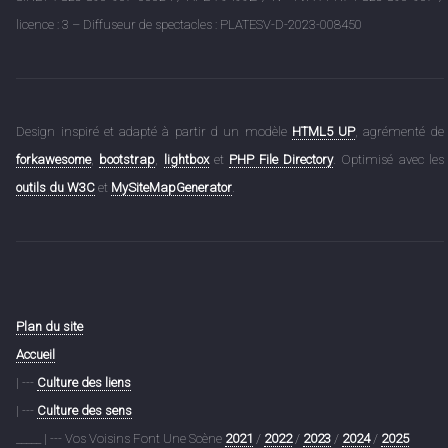
licence : 3 – Diffuseur de spectacles : PLATESV-D-2023-008450
Design inspiré et adapté à partir d un modèle
HTML5 UP
, agrémenté de
forkawesome
,
bootstrap
,
lightbox
et
PHP File Directory
. Optimisé avec les
outils du W3C
et
MySiteMapGenerator
.
Plan du site
Accueil
| ---
Culture des liens
| ---
Culture des sens
_____ | --- Vos Voisins Font Une Scène
2021
/
2022
/
2023
/
2024
/
2025