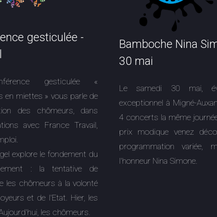
ence gesticulée -
Bamboche Nina Sim
l
30 mai
férence gesticulée «
Le samedi 30 mai, év
 en miettes » vous parle de
exceptionnel à Migné-Auxa
ition des chômeurs, dans
4 concerts la même journée
ations avec France Travail,
prix modique venez déco
mploi.
programmation variée, m
agel explore le fondement du
l'honneur Nina Simone.
nement : la tentative de
e les chômeurs à la volonté
yeurs et de l'Etat. Hier, les
Aujourd'hui, les chômeurs.