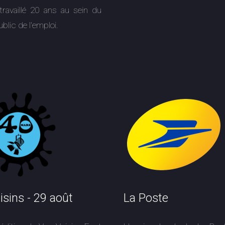
 travaillé 20 ans au sein du
ublic de l'emploi.
isins - 29 août
La Poste