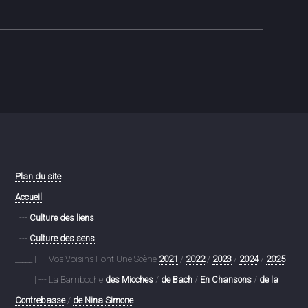
Plan du site
Accueil
| ---
Culture des liens
| ---
Culture des sens
_____ | --- Vos Voisins Font Une Scène
2021
/
2022
/
2023
/
2024
/
2025
_____ | --- La Bamboche
des Mioches
/
de Bach
/
En Chansons
/
de la
Contrebasse
/
de Nina Simone