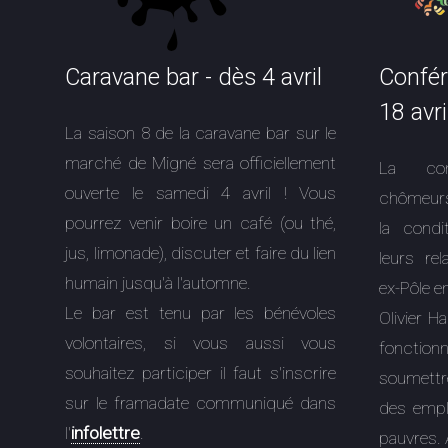
Caravane bar - dès 4 avril
Confér
18 avri
La saison 8 de la caravane bar sur le
marché de Migné sera officiellement
La con
ouverte le samedi 4 avril ! Vous
chômeurs
pourrez venir boire un café (ou thé,
la cond
jus, limonade), discuter et faire du lien
leurs rel
humain jusqu'à l'automne.
ex-Pôle e
Le bar est tenu par les bénévoles
Olivier H
volontaires, si vous aussi vous
fonction
souhaitez participer il faut s'inscrire
soumettr
sur le framadate communiqué dans
des emplo
l'
infolettre
.
pauvres. 