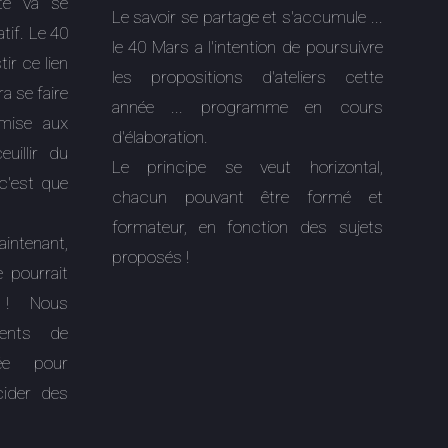
ste va se
Le savoir se partage et s'accumule ...
tif. Le 40
le 40 Mars a l'intention de poursuivre
ir ce lien
les propositions d'ateliers cette
a se faire
année ... programme en cours
 mise aux
d'élaboration.
uillir du
Le principe se veut horizontal,
c'est que
chacun pouvant être formé et
formateur, en fonction des sujets
intenant,
proposés !
 pourrait
 ! Nous
ents de
née pour
cider des