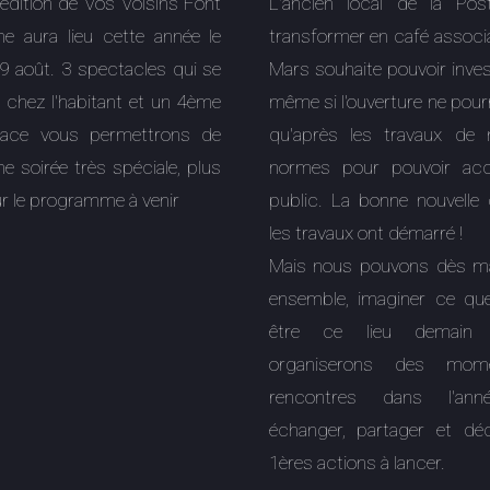
édition de Vos Voisins Font
L'ancien local de la Po
e aura lieu cette année le
transformer en café associa
9 août. 3 spectacles qui se
Mars souhaite pouvoir invest
 chez l'habitant et un 4ème
même si l'ouverture ne pourr
lace vous permettrons de
qu'après les travaux de
e soirée très spéciale, plus
normes pour pouvoir acce
ur le programme à venir
public. La bonne nouvelle 
les travaux ont démarré !
Mais nous pouvons dès ma
ensemble, imaginer ce que
être ce lieu demain
organiserons des mom
rencontres dans l'an
échanger, partager et dé
1ères actions à lancer.