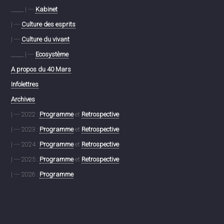
_____ | ---
Kabinet
| ---
Culture des esprits
| ---
Culture du vivant
_____ | ---
Ecosystème
A propos du 40 Mars
Infolettres
Archives
| --- 2022 :
Programme
et
Retrospective
| --- 2023 :
Programme
et
Retrospective
| --- 2024 :
Programme
et
Retrospective
| --- 2025 :
Programme
et
Retrospective
| --- 2026 :
Programme