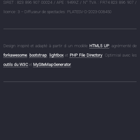
SIRET : 823 896 907 00024 / APE : 9499Z / N° TVA : FR74 823 896 907 /
licence : 3 – Diffuseur de spectacles : PLATESV-D-2023-008450
Design inspiré et adapté à partir d un modèle
HTML5 UP
, agrémenté de
forkawesome
,
bootstrap
,
lightbox
et
PHP File Directory
. Optimisé avec les
outils du W3C
et
MySiteMapGenerator
.