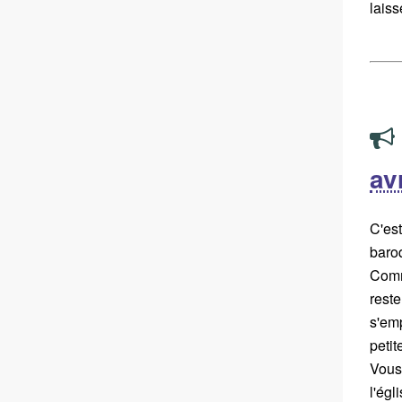
laiss
avr
C'es
baro
Comme
reste
s'em
petit
Vous
l'ég