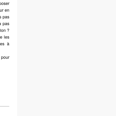
oposer
sur en
s pas
a pas
ion ?
re les
nes à
 pour