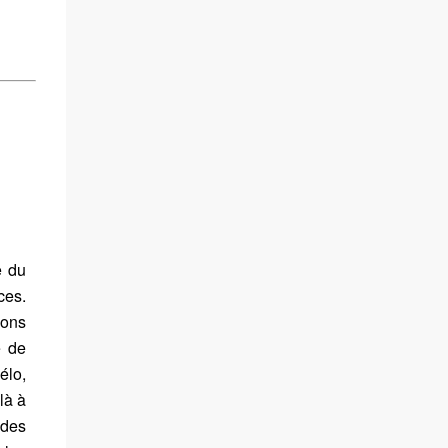
e du
es.
ions
e de
lo,
là à
des