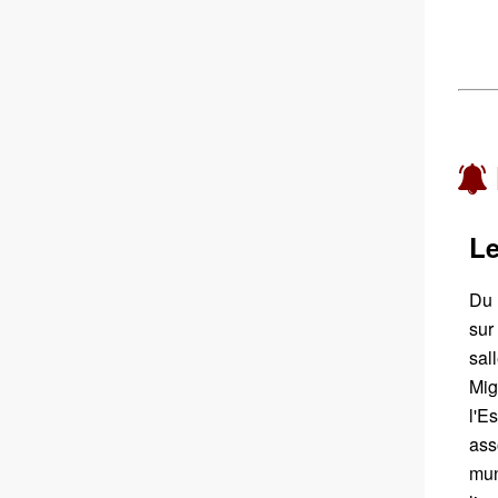
Le
Du 
sur
sal
Mi
l'
ass
mun