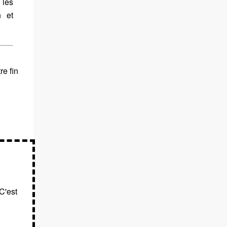
 les
n et
re fin
C'est