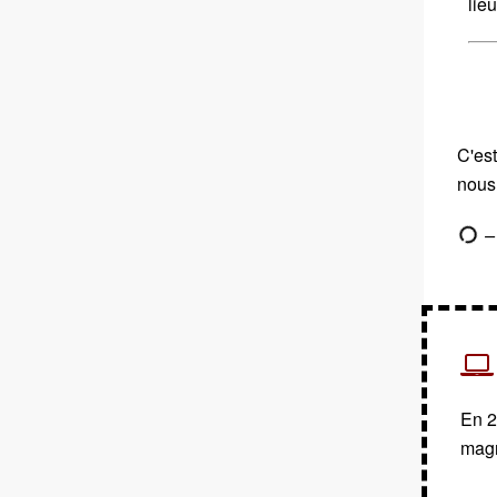
lie
C'est
nous
– 
En 2
magn