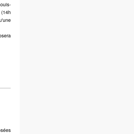
ouis-
 (14h
u'une
osera
osées