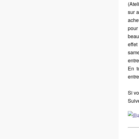
(Atel
sur a
ache
pour
beau
effet
same
entre
En t
entre
Si vo
Suiv