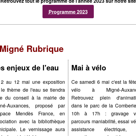
Retrouvez tout le programme de l'année 2023 sur notre site
Programme 2023
Migné Rubrique
s enjeux de l'eau
Mai à vélo
2 au 12 mai une exposition
Ce samedi 6 mai c'est la fêt
 le thème de l'eau se tiendra
vélo à Migné-Auxanc
le du conseil à la mairie de
Retrouvez plein d'animat
gné-Auxances, proposé par
dans le parc de la Comberi
Espace Mendès France, en
10h à 17h : gravage vé
ociation avec la bibliothèque
parcours maniabilité, essai vé
icipale. Le vernissage aura
assistance électrique, 