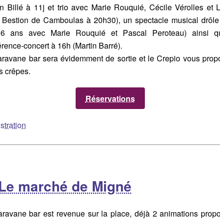
in Billé à 11j et trio avec Marie Rouquié, Cécile Vérolles et L
 Bestion de Camboulas à 20h30), un spectacle musical drôle
6 ans avec Marie Rouquié et Pascal Peroteau) ainsi q
rence-concert à 16h (Martin Barré).
aravane bar sera évidemment de sortie et le Crepio vous prop
es crêpes.
Réservations
Le marché de Migné
aravane bar est revenue sur la place, déjà 2 animations prop