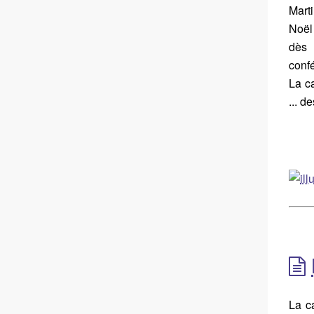
Mart
Noël
dès 
confé
La c
... d
La c