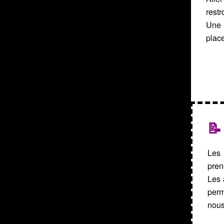
rest
Une 
plac
📝
Les 
pren
Les 
perm
nous