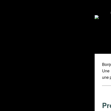
Bonjo
Une 
une p
Pr