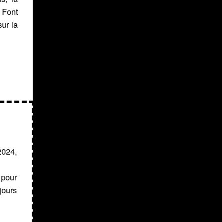
 Font
ur la
2024,
 pour
jours