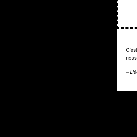
C'est
nous
– L'