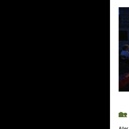
🏡
Alle