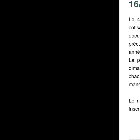
16
Le 4
coti
docu
préc
anné
La p
dima
chac
mang
Le n
inscr