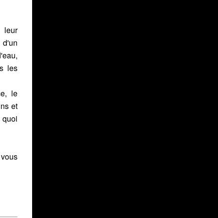
 leur
 d'un
'eau,
s les
e, le
ns et
 quoi
 vous