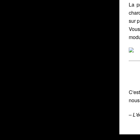
La p
charc
sur 
Vous
modu
C'est
nous
– L'