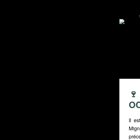
🍷
O
Il e
Mign
précé