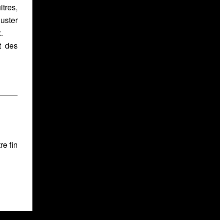
tres,
guster
.
t des
re fin