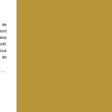
s de
ont
mbre
tif,
ous
s de