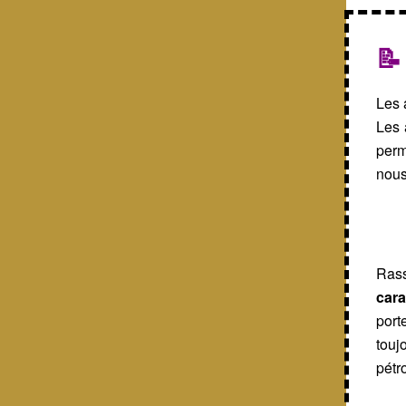
📝
Les 
Les 
perm
nous
Ras
car
port
touj
pétro