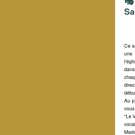
🎭
Sa
Ce s
une 
l'ég
dans
chaq
direc
début
Au p
vous
"Le 
voca
Mada