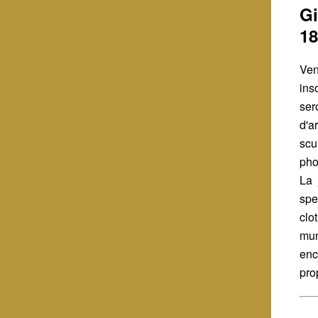
Gi
1
Ve
ins
se
d'a
sc
pho
La 
spe
clo
mun
enc
pro