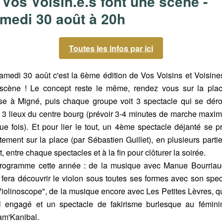
 Vos Voisin.e.s font une scène -
medi 30 août à 20h
Toutes les infos par ici
amedi 30 août c'est la 6ème édition de Vos Voisins et Voisines
scène ! Le concept reste le même, rendez vous sur la pla
lise à Migné, puis chaque groupe voit 3 spectacle qui se déro
 3 lieux du centre bourg (prévoir 3-4 minutes de marche maxi
ue fois). Et pour lier le tout, un 4ème spectacle déjanté se pr
tement sur la place (par Sébastien Guillet), en plusieurs parti
, entre chaque spectacles et à la fin pour clôturer la soirée.
rogramme cette année : de la musique avec Manue Bourriau
 fera découvrir le violon sous toutes ses formes avec son spec
Violinoscope", de la musique encore avec Les Petites Lèvres, qu
l engagé et un spectacle de fakirisme burlesque au fémini
m'Kanibal.