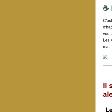
☕ 
C'es
d'ha
voule
Les 
matin
Il
al
Le