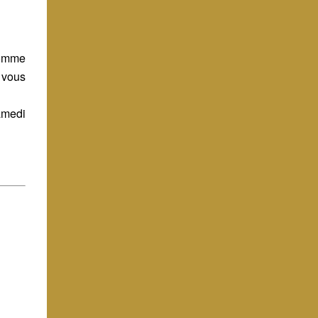
Comme
 vous
amedi