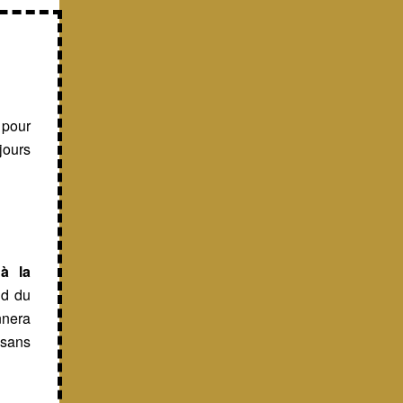
 pour
jours
à la
nd du
nnera
 sans