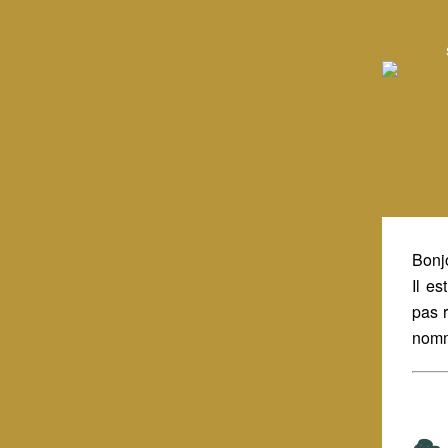
Bonjo
Il e
pas r
nomm