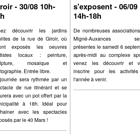
roir - 30/08 10h-
s'exposent - 06/09
8h
14h-18h
nez découvrir les jardins
De nombreuses association
olites de la rue de Giroir, où
Migné-Auxances ser
ront exposés les oeuvres
présentes le samedi 6 septe
rtistes locaux : peinture,
après-midi au complexe spor
ulpture, mosaique et
venez les découvrir et v
tographie. Entrée libre.
inscrire pour les activité
journée sera rythmée par un
l'année à venir.
ctacle de rue itinérant et se
turera avec un pot offert par la
icipalité à 18h. Idéal pour
hainer avec les spectacles
posés par le 40 Mars !