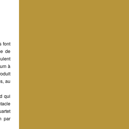
 font
ce de
ulent
mum à
oduit
es, au
d qui
tacle
artet
n par