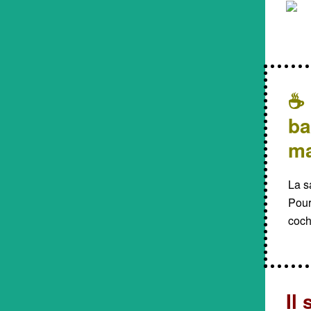
☕ 
ba
m
La s
Pour
coche
Il