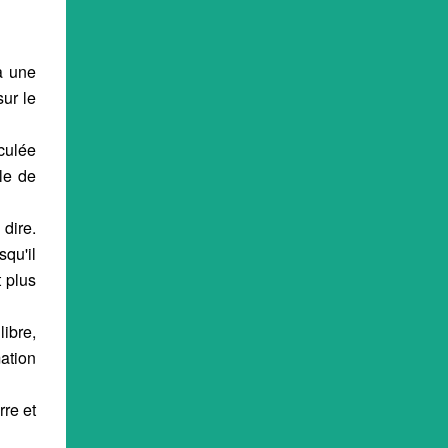
à une
sur le
iculée
le de
 dire.
squ'il
t plus
ibre,
ation
re et