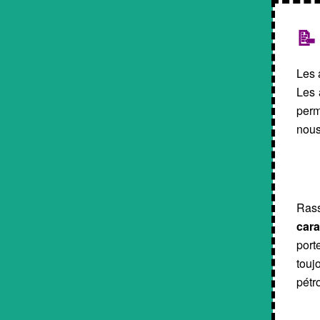
📝
Les 
Les 
perm
nous
Ras
car
port
touj
pétro