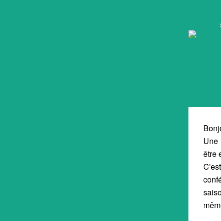
Bonjo
Une 
être 
C'es
conf
sais
même