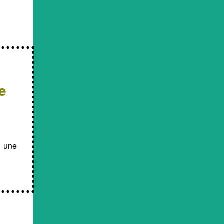
e
e une