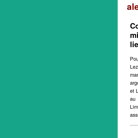
al
Co
mi
li
Pou
Lez
ma
arg
et 
au
Lim
ass