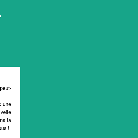
n
peut-
c une
velle
ns la
ous !