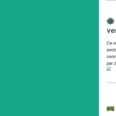
🐝
ve
Ce v
soci
comm
par J
🚌