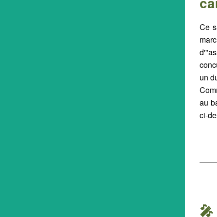
ca
Ce s
marc
d'"as
conc
un du
Comm
au ba
ci-d
🎤