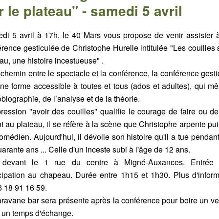
r le plateau" - samedi 5 avril
di 5 avril à 17h, le 40 Mars vous propose de venir assister 
rence gesticulée de Christophe Hurelle intitulée "Les couilles 
au, une histoire incestueuse" .
chemin entre le spectacle et la conférence, la conférence gest
une forme accessible à toutes et tous (ados et adultes), qui mê
obiographie, de l’analyse et de la théorie.
ression "avoir des couilles" qualifie le courage de faire ou de
 au plateau, il se réfère à la scène que Christophe arpente pui
omédien. Aujourd'hui, il dévoile son histoire qu'il a tue pendan
arante ans ... Celle d'un inceste subi à l'âge de 12 ans.
devant le 1 rue du centre à Migné-Auxances. Entrée l
icipation au chapeau. Durée entre 1h15 et 1h30. Plus d'inform
6 18 91 16 59.
aravane bar sera présente après la conférence pour boire un ver
r un temps d'échange.