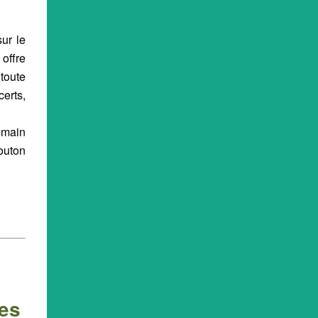
ur le
offre
 toute
erts,
 main
bouton
les