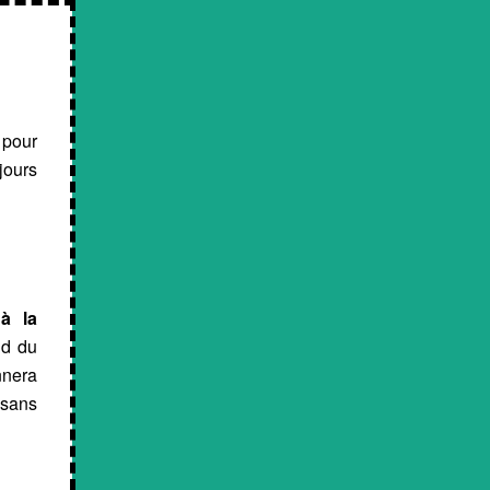
 pour
jours
à la
nd du
nnera
 sans