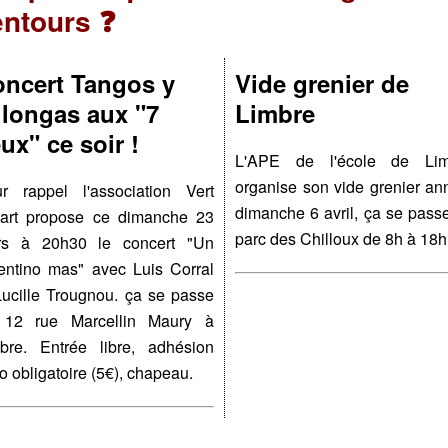
entours ❓
ncert Tangos y
Vide grenier de
longas aux "7
Limbre
eux" ce soir !
L'APE de l'école de Lim
organise son vide grenier an
r rappel l'association Vert
dimanche 6 avril, ça se pass
art propose ce dimanche 23
parc des Chilloux de 8h à 18h
rs à 20h30 le concert "Un
entino mas" avec Luis Corral
Lucille Trougnou. ça se passe
 12 rue Marcellin Maury à
bre. Entrée libre, adhésion
o obligatoire (5€), chapeau.