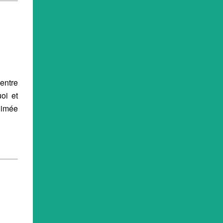
entre
oi et
nimée