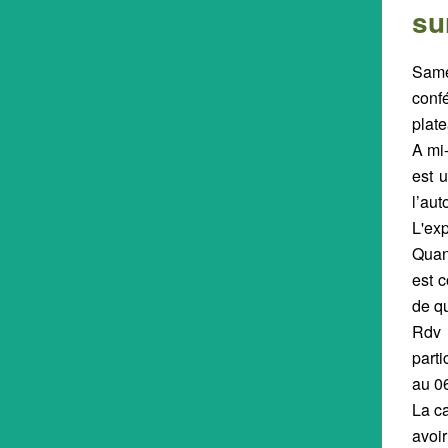
su
Same
confé
plate
A mi-
est 
l’aut
L'exp
Quant
est c
de qu
Rdv 
part
au 0
La c
avoi